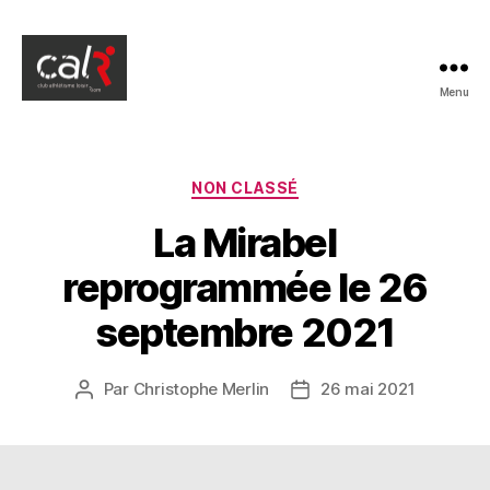
Menu
La
Mirabel
de
Riom
Catégories
NON CLASSÉ
La Mirabel
reprogrammée le 26
septembre 2021
Par
Christophe Merlin
26 mai 2021
Auteur
Date
de
de
l’article
l’article