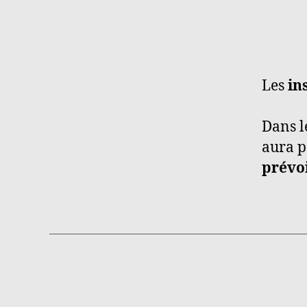
Les
in
Dans l
aura p
prévoi