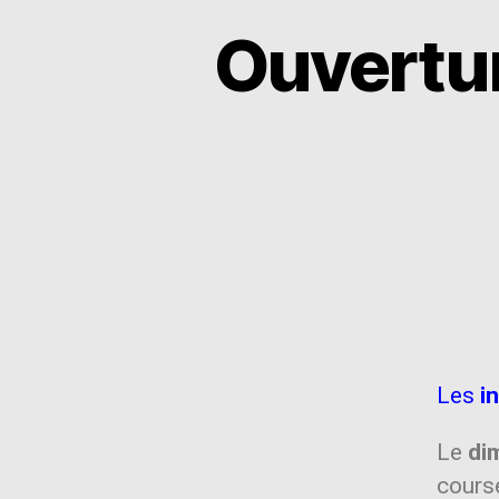
Ouvertur
Les
i
Le
di
cours