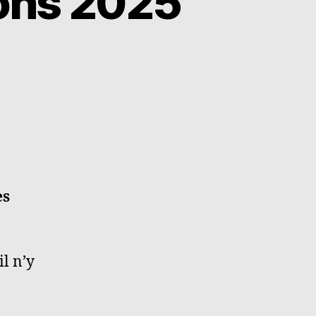
ions 2025
es
l n’y