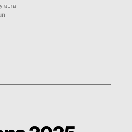
y aura
un