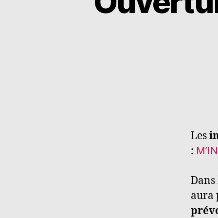
Ouvertur
Les
i
:
M’I
Dans 
aura 
prévo