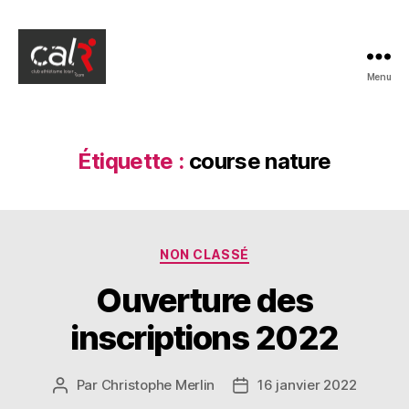
Menu
La
Mirabel
de
Riom
Étiquette :
course nature
Catégories
NON CLASSÉ
Ouverture des
inscriptions 2022
Par
Christophe Merlin
16 janvier 2022
Auteur
Date
de
de