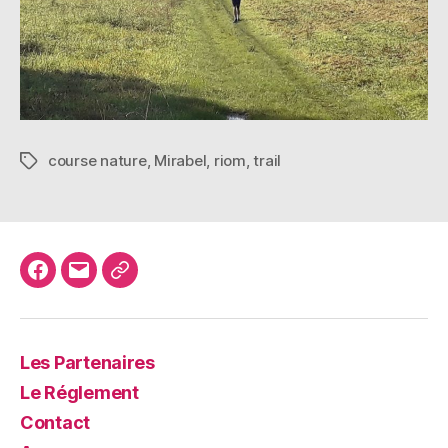
course nature
,
Mirabel
,
riom
,
trail
Étiquettes
Facebook
E-
YouTube
mail
Les Partenaires
Le Réglement
Contact